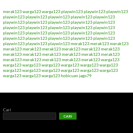
merak123
warga123
warga123
playwin123
playwin123
playwin123
playwin123
playwin123
playwin123
playwin123
playwin123
playwin123
playwin123
playwin123
playwin123
playwin123
playwin123
playwin123
playwin123
playwin123
playwin123
playwin123
playwin123
playwin123
playwin123
playwin123
playwin123
playwin123
playwin123
playwin123
playwin123
playwin123
playwin123
playwin123
merak123
merak123
merak123
merak123
merak123
merak123
merak123
merak123
merak123
merak123
merak123
merak123
merak123
merak123
merak123
merak123
merak123
merak123
merak123
merak123
warga123
warga123
warga123
warga123
warga123
warga123
warga123
warga123
warga123
warga123
warga123
warga123
warga123
warga123
warga123
warga123
hobicuan
jago79
Cari
CARI